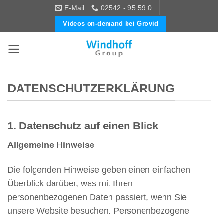
Zum
E-Mail
02542 - 95 59 0
Inhalt
Videos on-demand bei Grovid
springen
DATENSCHUTZERKLÄRUNG
1. Datenschutz auf einen Blick
Allgemeine Hinweise
Die folgenden Hinweise geben einen einfachen
Überblick darüber, was mit Ihren
personenbezogenen Daten passiert, wenn Sie
unsere Website besuchen. Personenbezogene